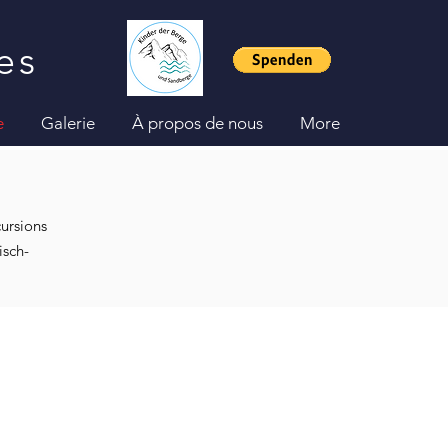
es
e
Galerie
À propos de nous
More
ursions
isch-