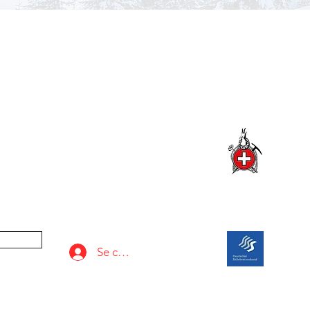
S
pendenkonto:
Kinder der Berge e.V.
IBAN:
DE23 7116 0000 0002 8271 90
Bank:
Volksbank Bad Feilnbach
Associ
nditions
Se connecter
Associ