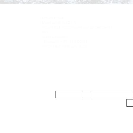
Renate Hirsch
Moniteur de ski DSLV
fédéral dipl. Accompagnateur de randonnée
SBV
dans l'éducation
Téléphone + 49-178-3122794
renate.hirsch3 (@) gmail.com
Impressum
Politique des données
Co