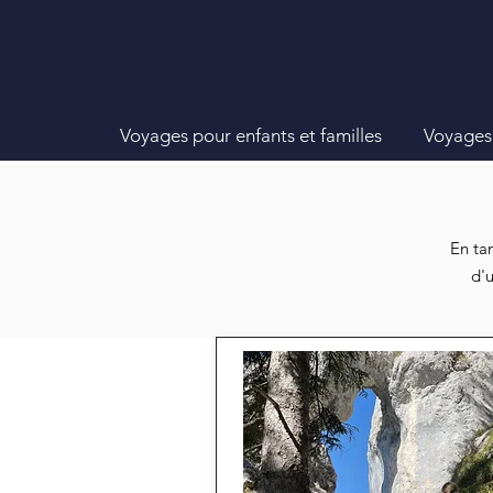
Voyages pour enfants et familles
Voyages 
En ta
d'u