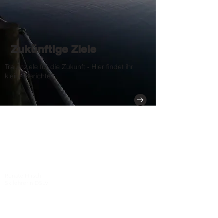
Zukünftige Ziele
Traumziele für die Zukunft - Hier findet ihr
kleine Berichte
Kinder der Berge e.V. ist als gemeinnütziger Verein
umsatzsteuerbefreit und berechtigt
Spendenbescheinigungen auszustellen.
Renate Hirsch
Skilehrerin DSLV
eidg. dipl. Wanderleiterin SBV
in Ausbildung
Telefon +49-178-3122794
renate.hirsch3(@)gmail.com