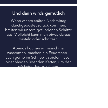
Und dann wirds gemütlich
Wenn wir am späten Nachmittag
durchgepustet zurück kommen,
breiten wir unsere gefundenen Schätze
aus. Vielleicht kann man etwas daraus
basteln oder schnitzen.
Abends kochen wir manchmal
zusammen, machen ein Feuerchen –
auch gerne im Schnee -, spielen, lesen
oder hängen über den Karten, um den
nächsten Tag zu planen.
Wie ein Kind im Neuschnee
am Morgen