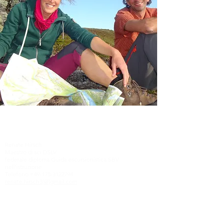
Renate Hirsch
Maestro di sci DSLV
federale diploma Guida escursionistica SBV
nell'istruzione
Telefono
+49-178-3122794
renate.hirsch3(@)gmail.com
S
pendenkonto:
Kinder der Berge e.V.