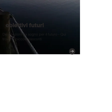
obiettivi futuri
Destinazioni da sogno per il futuro - Qui
troverai piccoli resoconti
Renate Hirsch
Maestro di sci DSLV
federale diploma Guida escursionistica SBV
nell'istruzione
Telefono
+49-178-3122794
renate.hirsch3(@)gmail.com
S
pendenkonto:
Kinder der Berge e.V.