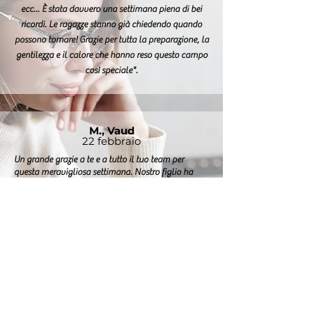
ecc... È stata davvero una settimana piena di bei
ricordi. Le ragazze stanno già chiedendo quando
possono tornare! Grazie per tutta la preparazione, la
gentilezza e il calore che hanno reso questo campo
così speciale".
M., Vaud
22 febbraio
Un grande grazie a te e a tutto il tuo team per
questa meravigliosa settimana. Nostro figlio ha
trascorso una settimana fantastica. A poco a poco
ci racconta tutti questi bei momenti. Ci ha detto che
ha guadagnato molta fiducia!
Stamattina al risveglio ci ha detto: ho sognato
Crans-Montana e che noi stiamo rivivendo la
settimana!
Si è divertito moltissimo, un vero regalo!