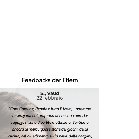
Feedbacks der Eltern
S., Vaud
22 febbraio
"Cara Caroline, Renate e tutto il team, vorremmo
ringraziarvi dal profondo del nostro cuore. Le
ragazze si sono divertite moltissimo. Sentiamo
ancora le meravigliose storie dei giochi, della
cucina, del divertimento sulla neve, delle canzoni,